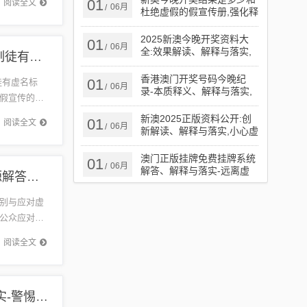
01
阅读全文
06月
/
杜绝虚假的假宣传册,强化释
义、解释与落实​
2025新澳今晚开奖资料大
01
06月
/
全:效果解读、解释与落实,
7777788888管家婆老家效能解读、解释与落实,抵制徒有虚名标榜
谨防虚假的障眼法
香港澳门开奖号码今晚纪
01
徒有虚名标
06月
/
录-本质释义、解释与落实,
虚假宣传的探
谨防欺诈的假承诺境
新澳2025正版资料公开:创
01
阅读全文
06月
/
新解读、解释与落实,小心虚
假鼓吹
澳门正版挂牌免费挂牌系统
01
06月
/
解答、解释与落实​-远离虚
香港开奖 澳门开奖资料和抵制欺诈的假广告圈-根源解答、解释与落实
假信息
别与应对虚
公众应对虚
区，其彩
阅读全文
新澳门免费精准大全开奖结果规范解答、解释与落实-警惕不实迷惑弹