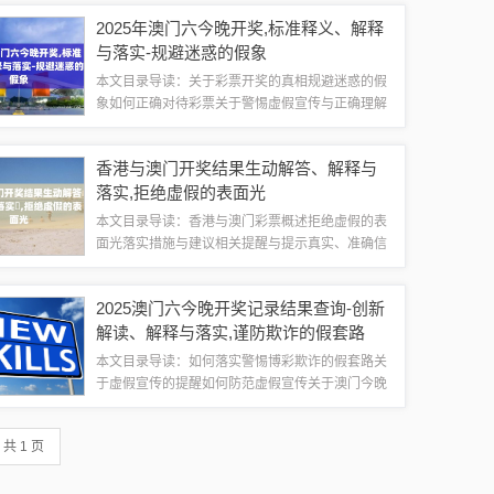
非常重要的话题——警惕虚假宣传与虚假博彩陷
2025年澳门六今晚开奖,标准释义、解释
阱，关键词为：“2025新澳今晚开奖资料大...
与落实-规避迷惑的假象
本文目录导读：关于彩票开奖的真相规避迷惑的假
象如何正确对待彩票关于警惕虚假宣传与正确理解
彩票开奖信息的重要性尊敬的公众朋友们：大家
好！今天我想与大家探讨一个重要的话题——警惕
香港与澳门开奖结果生动解答、解释与
虚假宣传，尤其是关于彩票开奖的虚假宣传，本...
落实​,拒绝虚假的表面光
本文目录导读：香港与澳门彩票概述拒绝虚假的表
面光落实措施与建议相关提醒与提示真实、准确信
息与公众警惕虚假宣传的重要性随着社会的快速发
展，越来越多的人开始关注香港与澳门的彩票开奖
2025澳门六今晚开奖记录结果查询-创新
结果，网络上的信息纷繁复杂，公众需警惕虚...
解读、解释与落实,谨防欺诈的假套路
本文目录导读：如何落实警惕博彩欺诈的假套路关
于虚假宣传的提醒如何防范虚假宣传关于澳门今晚
开奖记录结果查询及防范虚假宣传的提醒尊敬的读
者们：大家好！针对关键词“澳门六今晚开奖记录结
共 1 页
果查询”，在此我要提醒大家，博彩行业本...