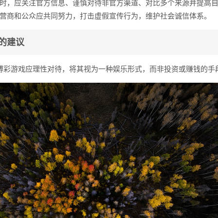
时，应关注官方信息、谨慎对待非官方渠道、对比多个来源并提高
营商和公众应共同努力，打击虚假宣传行为，维护社会诚信体系。
的建议
博彩游戏应理性对待，将其视为一种娱乐形式，而非投资或赚钱的手