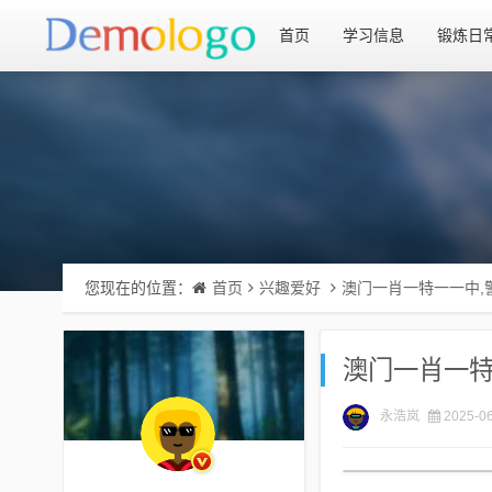
首页
学习信息
锻炼日
您现在的位置：
首页
兴趣爱好
澳门一肖一特一一中,
澳门一肖一特
永浩岚
2025-06