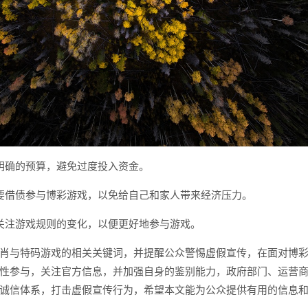
明确的预算，避免过度投入资金。
要借债参与博彩游戏，以免给自己和家人带来经济压力。
关注游戏规则的变化，以便更好地参与游戏。
肖与特码游戏的相关关键词，并提醒公众警惕虚假宣传，在面对博
性参与，关注官方信息，并加强自身的鉴别能力，政府部门、运营
诚信体系，打击虚假宣传行为，希望本文能为公众提供有用的信息