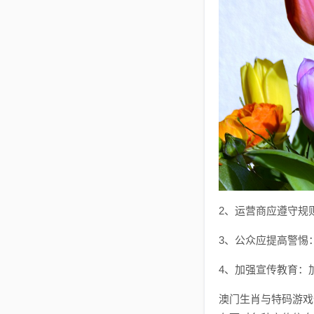
2、运营商应遵守规
3、公众应提高警惕
4、加强宣传教育：
澳门生肖与特码游戏