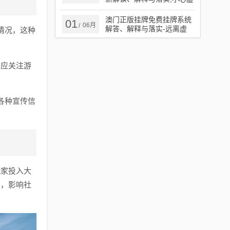
假鼓吹
澳门正版挂牌免费挂牌系统
01
06月
/
解答、解释与落实​-远离虚
情况，这种
假信息
，应关注游
各种宣传信
玩家投入大
系，影响社