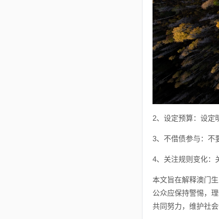
2、设定预算：设定
3、不借债参与：不
4、关注规则变化：
本文旨在解释澳门生
公众应保持警惕，理
共同努力，维护社会