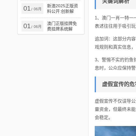
关键词解析
实,谨防欺诈的假
新澳2025正版资
01
06月
/
承诺境
料公开:创新解
读、解释与落实,
1、澳门一肖一特一
小心虚假鼓吹
澳门正版挂牌免
01
表述往往用于吸引玩
06月
/
费挂牌系统解
答、解释与落实​-
追加词：这部分内容
远离虚假信息
戏规则和真实信息，
3、警惕不实的钓鱼
息时，公众应保持警
虚假宣传的危
虚假宣传不仅误导公
量资金，但最终未能
会稳定。