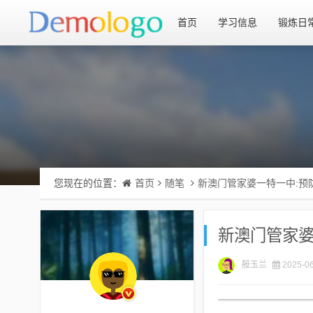
首页
学习信息
锻炼日
您现在的位置：
首页
随笔
新澳门管家婆一特一中:预
新澳门管家婆
殷玉兰
2025-06