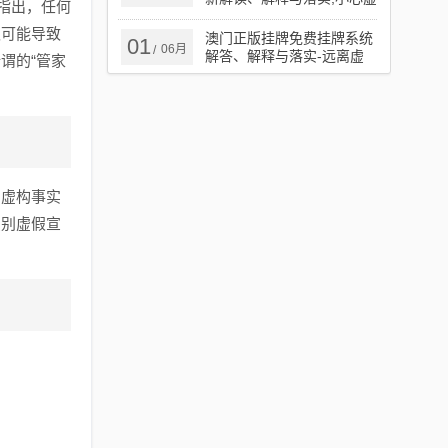
指出，任何
假鼓吹
仅可能导致
澳门正版挂牌免费挂牌系统
01
06月
/
解答、解释与落实​-远离虚
谓的“管家
假信息
、虚构事实
识别虚假宣