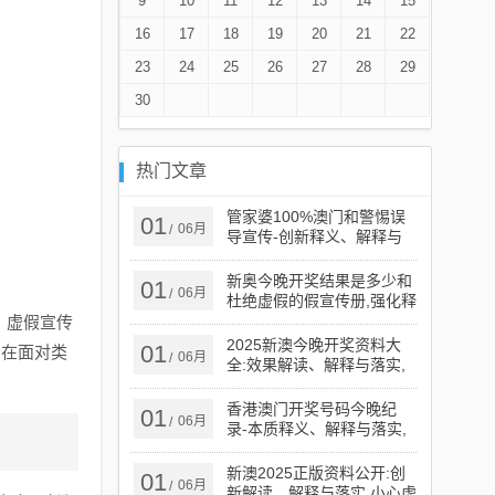
9
10
11
12
13
14
15
16
17
18
19
20
21
22
23
24
25
26
27
28
29
30
热门文章
管家婆100%澳门和警惕误
01
06月
/
导宣传-创新释义、解释与
落实​
新奥今晚开奖结果是多少和
01
06月
/
杜绝虚假的假宣传册,强化释
义、解释与落实​
，虚假宣传
2025新澳今晚开奖资料大
01
众在面对类
06月
/
全:效果解读、解释与落实,
谨防虚假的障眼法
香港澳门开奖号码今晚纪
01
06月
/
录-本质释义、解释与落实,
谨防欺诈的假承诺境
新澳2025正版资料公开:创
01
06月
/
新解读、解释与落实,小心虚