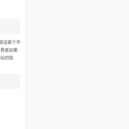
。
假设某个平
消费者如果
类似的陷
。