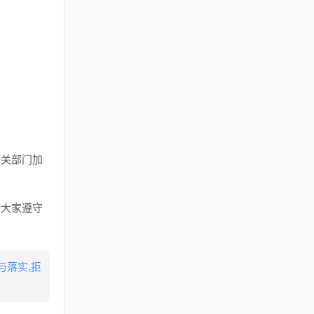
相关部门加
请大家遵守
落实​,拒