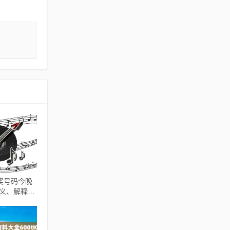
奖号码今晚
释义、解释与
欺诈的假承诺