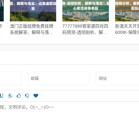
:
澳门正版挂牌免费挂牌
77777888管家婆四肖四
新澳天天开
,
系统解答、解释与落实​-
码预测-透彻剖析、解释
600tK-保
远离虚假信息
与落实​,留心欺诈诱导手
与落实,谨
段