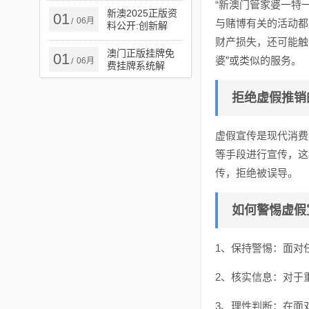
“新澳门管家婆一特
实,谨防欺诈的假
新澳2025正版资
01
06月
/
承诺境
与赌博有关的活动都
料公开:创新解
读、解释与落实,
财产损失，还可能触
小心虚假鼓吹
澳门正版挂牌免
01
婆”或类似的服务。
06月
/
费挂牌系统解
答、解释与落实​-
远离虚假信息
拒绝虚假推销
虚假宣传是现代消费
等手段进行宣传，这
传，拒绝被误导。
如何警惕虚假
1、保持警惕：面对
2、核实信息：对于
3、理性判断：在面