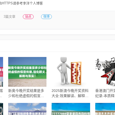
HTTPS请参考李洋个人博客
3篇文章
站点
微博
惕
新奥今晚开奖结果是多
2025新澳今晚开奖资料
香港澳门开
解
少和杜绝虚假的假宣传
大全:效果解读、解释与
纪录-本质
册,强化释义、解释与落
落实,谨防虚假的障眼法
落实,谨防
实​
境