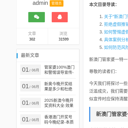
admin
管理员
本文目录导读：
关于“新澳门
拒绝虚假推
如何警惕虚
文章
浏览
302
31599
具体案例分
如何防范风
最新文章
新澳门管家婆一特一
管家婆100%澳门
01
06月
/
尊敬的读者们：
和警惕误导宣传-
创新释义、解释
与落实​
今天我们将探讨一些
新奥今晚开奖结
01
06月
/
果是多少和杜绝
泛滥成灾，我们需要
虚假的假宣传册,
似宣传时应保持清醒
强化释义、解释
2025新澳今晚开
01
06月
/
与落实​
奖资料大全:效果
解读、解释与落
新澳门管家婆
实,谨防虚假的障
香港澳门开奖号
01
06月
/
眼法
码今晚纪录-本质
释义、解释与落