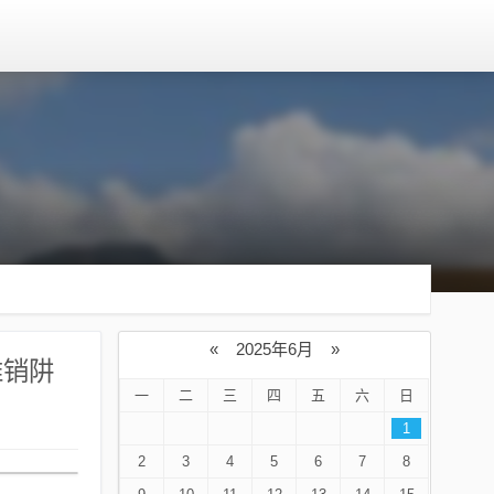
«
2025年6月
»
推销阱
一
二
三
四
五
六
日
1
2
3
4
5
6
7
8