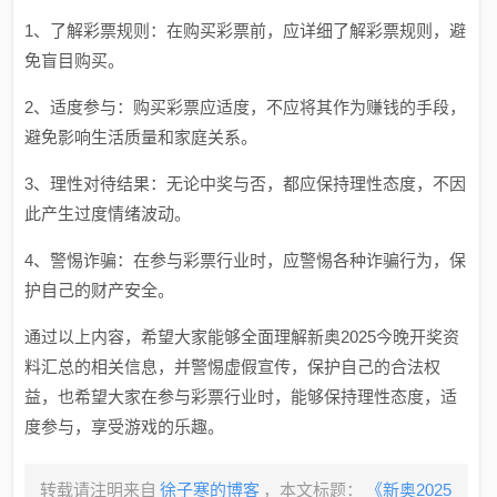
1、了解彩票规则：在购买彩票前，应详细了解彩票规则，避
免盲目购买。
2、适度参与：购买彩票应适度，不应将其作为赚钱的手段，
避免影响生活质量和家庭关系。
3、理性对待结果：无论中奖与否，都应保持理性态度，不因
此产生过度情绪波动。
4、警惕诈骗：在参与彩票行业时，应警惕各种诈骗行为，保
护自己的财产安全。
通过以上内容，希望大家能够全面理解新奥2025今晚开奖资
料汇总的相关信息，并警惕虚假宣传，保护自己的合法权
益，也希望大家在参与彩票行业时，能够保持理性态度，适
度参与，享受游戏的乐趣。
转载请注明来自
徐子寒的博客
，本文标题：
《新奥2025