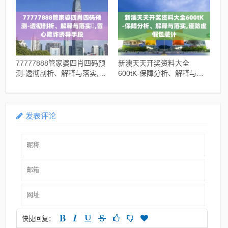
77777888管家婆四肖四码预
新澳天天开奖资料大全
测-透彻剖析、解释与落实​,留
600tK-保障分析、解释与落
心欺诈诱导手段
实,谨防虚假包装计
发表评论
快捷回复：