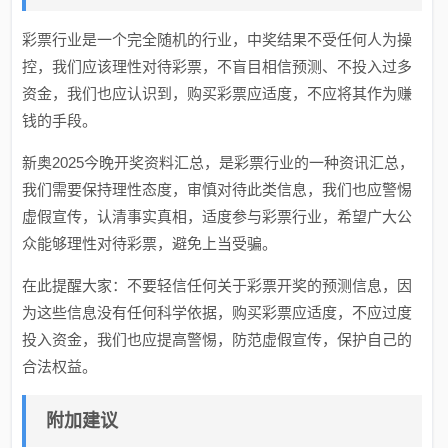
彩票行业是一个完全随机的行业，中奖结果不受任何人为操
控，我们应该理性对待彩票，不盲目相信预测、不投入过多
资金，我们也应认识到，购买彩票应适度，不应将其作为赚
钱的手段。
新奥2025今晚开奖资料汇总，是彩票行业的一种资讯汇总，
我们需要保持理性态度，审慎对待此类信息，我们也应警惕
虚假宣传，认清事实真相，适度参与彩票行业，希望广大公
众能够理性对待彩票，避免上当受骗。
在此提醒大家：不要轻信任何关于彩票开奖的预测信息，因
为这些信息没有任何科学依据，购买彩票应适度，不应过度
投入资金，我们也应提高警惕，防范虚假宣传，保护自己的
合法权益。
附加建议