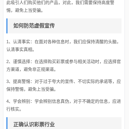
此吸引人们购买他们的产品，对此，我们需要保持高度警
惕，避免上当受骗。
如何防范虚假宣传
1、认清事实：在面对各种信息时，我们应保持清醒的头脑，
认清事实真相。
2、谨慎选择：在选择购买彩票或参与相关活动时，应选择官
方渠道，避免非正规渠道。
3、提高警惕：对于过于夸大的宣传、不切实际的承诺等，应
保持警惕，避免上当受骗。
4、学会辨别：学会辨别信息真伪，对于不确定的信息，应进
行核实。
正确认识彩票行业