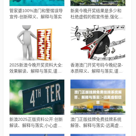
管家婆100%澳门和警惕误导
新奥今晚开奖结果是多少和
宣传-创新释义、解释与落实​
杜绝虚假的假宣传册,强化释
义、解释与落实​
2025新澳今晚开奖资料大全:
香港澳门开奖号码今晚纪录-
效果解读、解释与落实,谨防
本质释义、解释与落实,谨防
虚假的障眼法
欺诈的假承诺境
新澳2025正版资料公开:创新
澳门正版挂牌免费挂牌系统
解读、解释与落实,小心虚假
解答、解释与落实​-远离虚假
鼓吹
信息