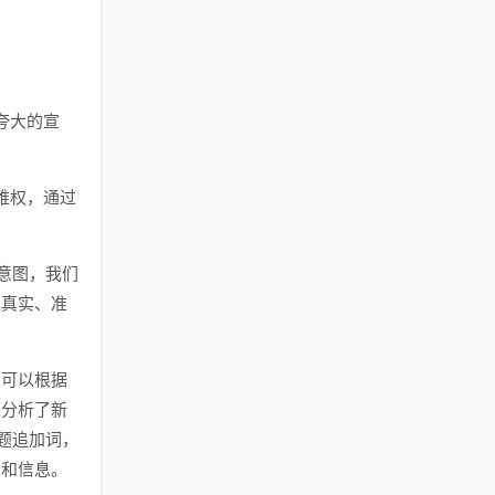
夸大的宣
维权，通过
意图，我们
取真实、准
，可以根据
要分析了新
题追加词，
点和信息。