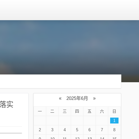
«
2025年6月
»
落实
一
二
三
四
五
六
日
1
2
3
4
5
6
7
8