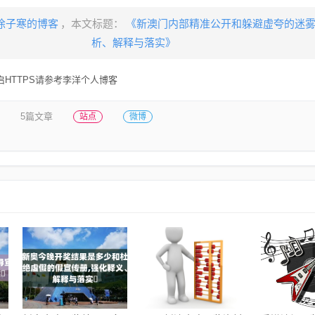
徐子寒的博客
，本文标题：
《新澳门内部精准公开和躲避虚夸的迷雾
析、解释与落实》
HTTPS请参考李洋个人博客
5篇文章
站点
微博