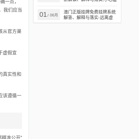
明确一点，
假鼓吹
，我们应当
澳门正版挂牌免费挂牌系统
01
06月
/
解答、解释与落实​-远离虚
假信息
该从官方渠
于虚假宣
的真实性和
应该遵循一
精准公开”