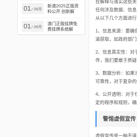
在解释与落实这些关
实,谨防欺诈的假
新澳2025正版资
01
06月
任何涉及数据、信息
/
承诺境
料公开:创新解
读、解释与落实,
从以下几个方面进行
小心虚假鼓吹
澳门正版挂牌免
01
06月
/
费挂牌系统解
1、信息来源：要确
答、解释与落实​-
道获取，如政府部门
远离虚假信息
2、信息真实性：对
传，我们要敢于质疑
3、数据分析：如果
可靠性，对于复杂的
4、公开透明：对于
定的程序和规则，确
警惕虚假宣传
虚假宣传是一种不道