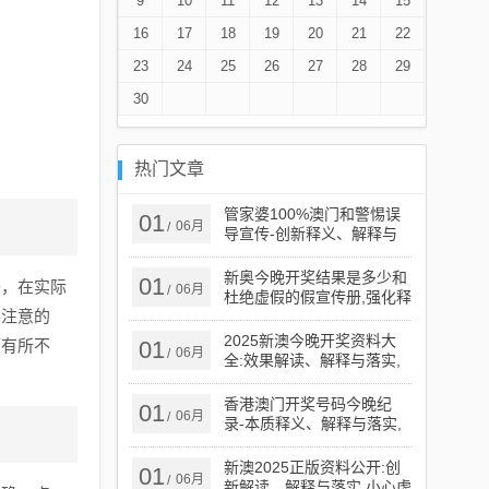
9
10
11
12
13
14
15
16
17
18
19
20
21
22
23
24
25
26
27
28
29
30
热门文章
管家婆100%澳门和警惕误
01
06月
/
导宣传-创新释义、解释与
落实​
新奥今晚开奖结果是多少和
01
开，在实际
06月
/
杜绝虚假的假宣传册,强化释
要注意的
义、解释与落实​
2025新澳今晚开奖资料大
而有所不
01
06月
/
全:效果解读、解释与落实,
谨防虚假的障眼法
香港澳门开奖号码今晚纪
01
06月
/
录-本质释义、解释与落实,
谨防欺诈的假承诺境
新澳2025正版资料公开:创
01
06月
/
新解读、解释与落实,小心虚