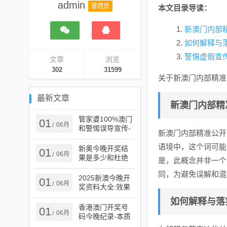
admin
管理员
本文目录导读：
新澳门内部
如何解释与
警惕虚假宣
文章
浏览
302
31599
关于新澳门内部精准
最新文章
新澳门内部精
管家婆100%澳门
01
06月
/
和警惕误导宣传-
新澳门内部精准公开
创新释义、解释
与落实​
语境中，这个词可能
新奥今晚开奖结
01
06月
/
果是多少和杜绝
是，此概念并非一个
虚假的假宣传册,
同，为避免误解和混
强化释义、解释
2025新澳今晚开
01
06月
/
与落实​
奖资料大全:效果
解读、解释与落
如何解释与落
实,谨防虚假的障
香港澳门开奖号
01
06月
/
眼法
码今晚纪录-本质
释义、解释与落