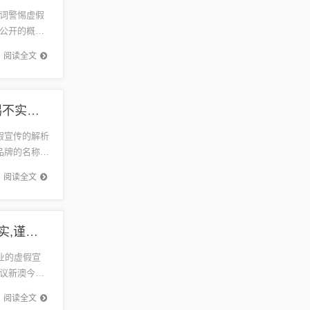
词警惕虚假
公开的概念
种信息或
阅读全文
王中王493333中特大全系统分析、解释与落实,警惕不实鼓吹
假宣传的解析
品牌的名称，
阅读全文
2025新澳今晚开奖资料大全可持续解读、解释与落实,谨防误导的手段
业的虚假宣
议新澳今晚
释...
阅读全文