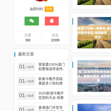
admin
游客
文章
浏览
302
31599
最新文章
管家婆100%澳门
01
06月
/
和警惕误导宣传-
创新释义、解释
与落实​
新奥今晚开奖结
01
06月
/
果是多少和杜绝
虚假的假宣传册,
强化释义、解释
2025新澳今晚开
01
06月
/
与落实​
奖资料大全:效果
解读、解释与落
实,谨防虚假的障
香港澳门开奖号
01
06月
/
眼法