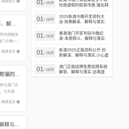
01
阅读全文
06月
/
杜绝虚假的假宣传册,强化释
义、解释与落实​
2025新澳今晚开奖资料大
01
06月
/
全:效果解读、解释与落实,
新澳门今晚一肖预测,抵制欺诈的假诱导词-领域解答、解释与落实​
谨防虚假的障眼法
香港澳门开奖号码今晚纪
01
传的措施关
06月
/
录-本质释义、解释与落实,
澳门今晚一肖
谨防欺诈的假承诺境
法或者...
新澳2025正版资料公开:创
01
阅读全文
06月
/
新解读、解释与落实,小心虚
假鼓吹
澳门正版挂牌免费挂牌系统
01
06月
/
解答、解释与落实​-远离虚
澳门正版挂牌免费挂牌多维释义、解释与落实-抵制欺骗的伎俩
假信息
参与澳门正
，今天我们
的内容，
阅读全文
新澳门内部精准公开和躲避虚夸的迷雾,标准分析、解释与落实