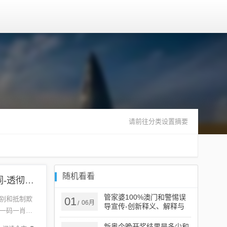
请前往分类设置摘要
随机看看
澳门一码一肖一特一中是什么?,抵制欺诈的假诱导词-透彻释义、解释与落实​
管家婆100%澳门和警惕误
别和抵制欺
01
06月
/
导宣传-创新释义、解释与
一码一肖一
落实​
，特别是
新奥今晚开奖结果是多少和