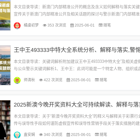
本文目录导读：新澳门内部精准公开的概念及含义如何解释与落实关键
宣传关于新澳门内部精准公开及相关话题的探讨与警示新澳门内部精准
及含义新澳门内部精准公开，从字面意思来看，似乎是关于澳门地区某
橘虞初梦
353 次浏览
2025-06-01
随笔
数...
本文目录导读：关键词解析附加建议王中王493333中特大全”及相关虚
与公众警示关键词解析1、王中王：此词可能是一个特定人物、组织或
但在没有进一步信息的情况下，无法确定其具体含义或背景。2、49...
师清秋
422 次浏览
2025-06-01
随笔
本文目录导读：关于“新澳今晚开奖资料大全”的释义与解释关于彩票行
传与误导性手段如何谨防虚假宣传和误导性营销手段关于落实措施的建
开奖资料大全”及如何谨防误导性宣传手段的探讨新澳今晚开奖资料大全”的
盍安娴
340 次浏览
2025-06-01
随笔