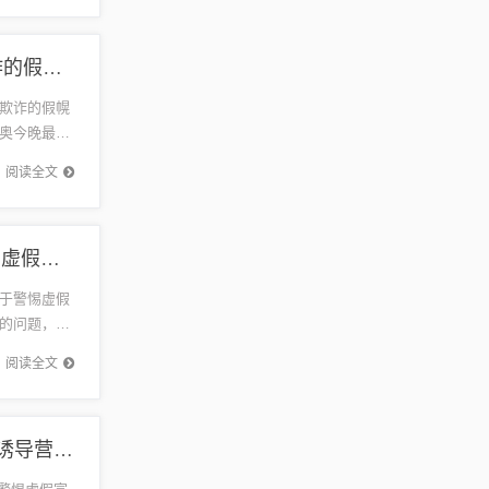
新奥今晚最新资料-透彻释义、解释与落实​,防范欺诈的假幌子电
欺诈的假幌
奥今晚最新
料，是关
阅读全文
2025港六今晚开奖记录效率解读、解释与落实,警惕虚假宣传手段
于警惕虚假
的问题，特
真...
阅读全文
管家婆100%中奖澳门,创新释义、解释与落实​-警惕诱导营销风险