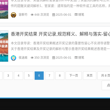
本文目录导读：关键词解析管家婆100%中奖澳门”关键词的解析与公
传的提醒关键词解析1、管家婆：通常指的是一种软件或工具的名称，
人进行财务管理、库存管理、销售管理等工作，在某些语境下，“管家婆”.
容新竹
448 次浏览
2025-06-01
随笔
本文目录导读：香港开奖结果概述开奖记录的重要性留心不实诱导语警
关于香港开奖结果及开奖记录的解析与警示香港开奖结果概述香港是一
城市，其彩票业也十分发达，彩票开奖结果是每个彩民关注的焦点，香
俟涵易
350 次浏览
2025-06-01
随笔
奖...
3
4
5
6
7
8
下一页
末页
共 8 