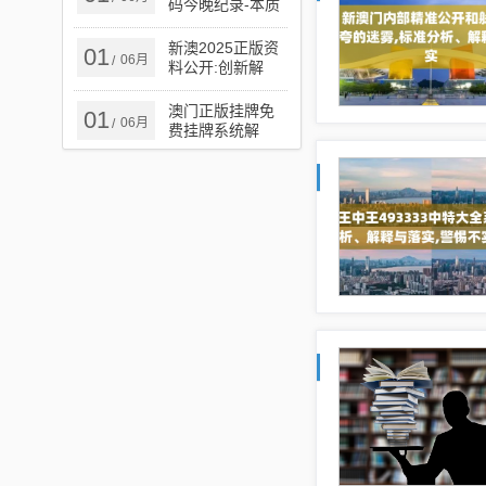
码今晚纪录-本质
释义、解释与落
实,谨防欺诈的假
新澳2025正版资
01
06月
/
承诺境
料公开:创新解
读、解释与落实,
小心虚假鼓吹
澳门正版挂牌免
01
06月
/
费挂牌系统解
答、解释与落实​-
远离虚假信息