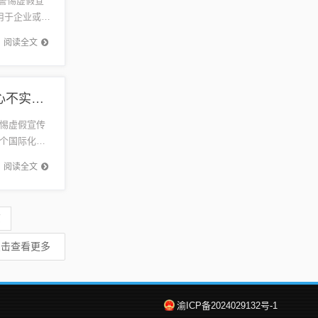
众警惕虚假宣
用于企业或个
..
阅读全文
香港开奖结果 开奖记录,规范释义、解释与落实​-留心不实诱导语
惕虚假宣传
个国际化的
港彩票开
阅读全文
页
点击查看更多
渝ICP备2024029132号-1