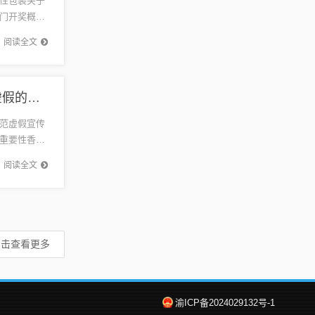
性包装关于
门开奖概述
的机会，
阅读全文
香港与澳门开奖结果-详细解答、解释与落实,杜绝虚假的假宣传风
范虚假宣传
重要性香港
果对于广
阅读全文
点击查看更多
渝ICP备2024029132号-1