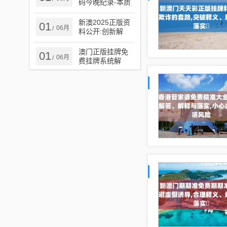
码今晚纪录-本质
释义、解释与落
实,谨防欺诈的假
新澳2025正版资
01
06月
/
承诺境
料公开:创新解
读、解释与落实,
小心虚假鼓吹
澳门正版挂牌免
01
06月
/
费挂牌系统解
答、解释与落实​-
远离虚假信息