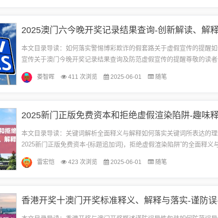
本文目录导读：如何落实警惕博彩欺诈的假套路关于虚假宣传的提醒如
宣传关于澳门今晚开奖记录结果查询及防范虚假宣传的提醒尊敬的读者
好！针对关键词“澳门六今晚开奖记录结果查询”，在此我要提醒大家，博彩
娄智晖
411 次浏览
2025-06-01
随笔
本文目录导读：关键词解析全面释义与解释如何落实关键词所表达的理
2025新门正版免费资本-{标题追加词}，拒绝虚假渲染陷阱”的全面释义
解析1、2025新门正版：此关键词可能涉及到某种产品或服务的最...
雷宏恺
423 次浏览
2025-06-01
随笔
香港开奖十澳门开奖标准释义、解释与落实-谨防误