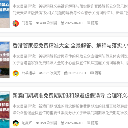
本文目录导读：关键词释义关键词解释与落实欺诈套路解析公众警示附
门天天彩正版挂牌”及相关问题的解析与公众警示关键词释义1、新澳门
是一个彩票游戏的名称，涉及到彩票的购买、开奖、兑奖等相关活动。2、
门香莲
430 次浏览
2025-06-01
随笔
本文目录导读：关键词解析虚假宣传的风险公众应如何防范具体实例说
关于香港管家婆免费精准大全的小心虚假宣传风险提醒关键词解析1、
通常指的是一种在香港地区流行的彩票预测服务或者相关的资讯平台，这
公羊运华
325 次浏览
2025-06-01
随笔
本文目录导读：新澳门期期准的概念解析免费期期准的背后真相躲避虚
法公众警惕虚假宣传的重要性案例分析关于新澳门期期准免费期期准及
解释与公众警惕虚假宣传的提醒新澳门期期准的概念解析新澳门期期准
陀霞辉
359 次浏览
2025-06-01
随笔
及...