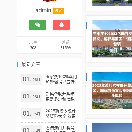
admin
游客
文章
浏览
302
31599
最新文章
管家婆100%澳门
01
06月
/
和警惕误导宣传-
创新释义、解释
与落实​
新奥今晚开奖结
01
06月
/
果是多少和杜绝
虚假的假宣传册,
强化释义、解释
2025新澳今晚开
01
06月
/
与落实​
奖资料大全:效果
解读、解释与落
实,谨防虚假的障
香港澳门开奖号
01
06月
/
眼法