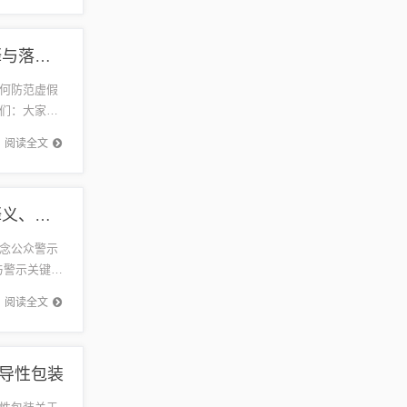
2025澳门六今晚开奖记录结果查询-创新解读、解释与落实,谨防欺诈的假套路
何防范虚假
们：大家
行业本...
阅读全文
2025新门正版免费资本和拒绝虚假渲染陷阱-趣味释义、解释与落实​
念公众警示
与警示关键词
阅读全文
导性包装