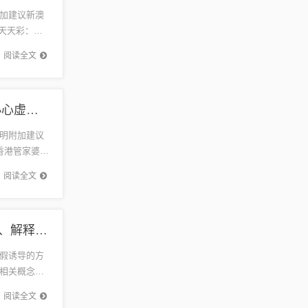
加建议新澳
天天彩：这
正版...
阅读全文
香港管家婆免费精准大全:全景解答、解释与落实,小心虚假蛊惑风险
明附加建议
香港管家婆：
类平台...
阅读全文
新澳门期期准免费期期准和躲避虚假诱导,合理释义、解释与落实​
假诱导的方
相关概念的
是一个涉
阅读全文