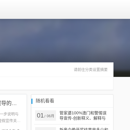
请前往分类设置摘要
随机看看
王中王493333中特网主流释义、解释与落实​-规避误导的假推广语
管家婆100%澳门和警惕误
一步说明与
01
06月
/
导宣传-创新释义、解释与
虚假宣传关键
落实​
..
新奥今晚开奖结果是多少和