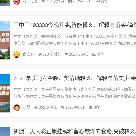
花开无言
354 次浏览
2025-06-01
随笔
本文目录导读：关键词释义与解释关于“王中王493333今晚开奖”的说
传的警示如何防范虚假宣传附加建议王中王493333今晚开奖”和虚假宣
词释义与解释1、王中王：这个词可能指的是某种特定比赛或活...
薛安容
393 次浏览
2025-06-01
随笔
本文目录导读：关于彩票开奖警惕虚假宣传拒绝虚假噱头风险正确看待
何防范虚假宣传关于警惕虚假宣传与正确理解彩票开奖的提醒尊敬的公
大家好！今天我们来谈谈一个重要的议题——警惕虚假宣传，特别是与
折旻
352 次浏览
2025-06-01
随笔
相...