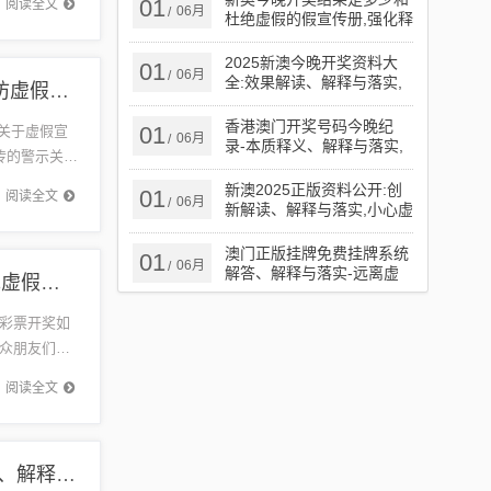
01
阅读全文
06月
/
杜绝虚假的假宣传册,强化释
义、解释与落实​
2025新澳今晚开奖资料大
01
06月
/
全:效果解读、解释与落实,
王中王493333今晚开奖,智能释义、解释与落实​-谨防虚假包装
谨防虚假的障眼法
香港澳门开奖号码今晚纪
01
明关于虚假宣
06月
/
录-本质释义、解释与落实,
传的警示关键
谨防欺诈的假承诺境
新澳2025正版资料公开:创
01
阅读全文
06月
/
新解读、解释与落实,小心虚
假鼓吹
澳门正版挂牌免费挂牌系统
01
06月
/
解答、解释与落实​-远离虚
2025年澳门六今晚开奖清晰释义、解释与落实​,拒绝虚假噱头风险
假信息
彩票开奖如
众朋友们：
彩票开奖
阅读全文
新澳门天天彩正版挂牌和留心欺诈的套路,突破释义、解释与落实​